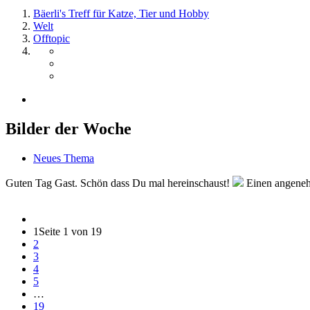
Bäerli's Treff für Katze, Tier und Hobby
Welt
Offtopic
Bilder der Woche
Neues Thema
Guten Tag Gast. Schön dass Du mal hereinschaust!
Einen angenehm
1
Seite 1 von 19
2
3
4
5
…
19