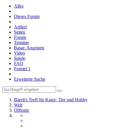
Alles
Dieses Forum
Artikel
Seiten
Forum
Termine
Basar: Anzeigen
Video
Spiele
FAQ
Formel 1
Erweiterte Suche
Bäerli's Treff für Katze, Tier und Hobby
Welt
Offtopic