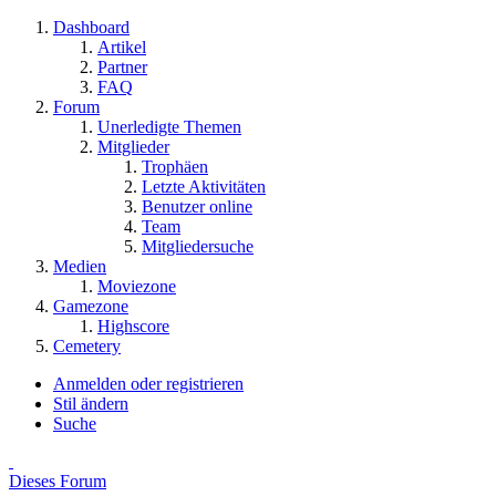
Dashboard
Artikel
Partner
FAQ
Forum
Unerledigte Themen
Mitglieder
Trophäen
Letzte Aktivitäten
Benutzer online
Team
Mitgliedersuche
Medien
Moviezone
Gamezone
Highscore
Cemetery
Anmelden oder registrieren
Stil ändern
Suche
Dieses Forum