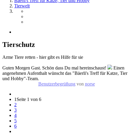
Bäerli's Treff für Katze, Tier und Hobby
Tierwelt
Tierschutz
Arme Tiere retten - hier gibt es Hilfe für sie
Guten Morgen Gast. Schön dass Du mal hereinschaust!
Einen
angenehmen Aufenthalt wünscht das "Bäerli's Treff für Katze, Tier
und Hobby"-Team.
Benutzerbegrüßung
von
norse
1
Seite 1 von 6
2
3
4
5
6