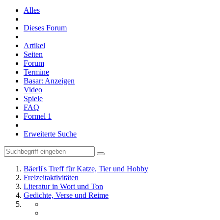
Alles
Dieses Forum
Artikel
Seiten
Forum
Termine
Basar: Anzeigen
Video
Spiele
FAQ
Formel 1
Erweiterte Suche
Bäerli's Treff für Katze, Tier und Hobby
Freizeitaktivitäten
Literatur in Wort und Ton
Gedichte, Verse und Reime