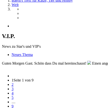
Bäerli's Treff für Katze, Tier und Hobby
Welt
V.I.P.
News zu Star's und VIP's
Neues Thema
Guten Morgen Gast. Schön dass Du mal hereinschaust!
Einen ange
1
Seite 1 von 9
2
3
4
5
…
9