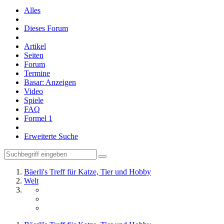
Alles
Dieses Forum
Artikel
Seiten
Forum
Termine
Basar: Anzeigen
Video
Spiele
FAQ
Formel 1
Erweiterte Suche
Bäerli's Treff für Katze, Tier und Hobby
Welt