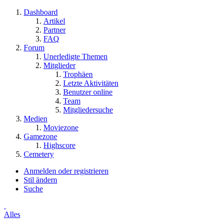
Dashboard
Artikel
Partner
FAQ
Forum
Unerledigte Themen
Mitglieder
Trophäen
Letzte Aktivitäten
Benutzer online
Team
Mitgliedersuche
Medien
Moviezone
Gamezone
Highscore
Cemetery
Anmelden oder registrieren
Stil ändern
Suche
Alles