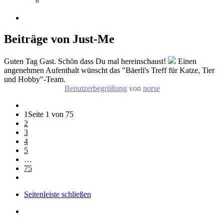
Beiträge von Just-Me
Guten Tag Gast. Schön dass Du mal hereinschaust!
Einen
angenehmen Aufenthalt wünscht das "Bäerli's Treff für Katze, Tier
und Hobby"-Team.
Benutzerbegrüßung
von
norse
1
Seite 1 von 75
2
3
4
5
…
75
Seitenleiste schließen