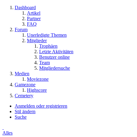
Dashboard
Artikel
Partner
FAQ
Forum
Unerledigte Themen
Mitglieder
Trophäen
Letzte Aktivitäten
Benutzer online
Team
Mitgliedersuche
Medien
Moviezone
Gamezone
Highscore
Cemetery
Anmelden oder registrieren
Stil ändern
Suche
Alles