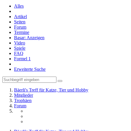
Alles
Artikel
Seiten
Forum
Termine
Basar: Anzeigen
Video
Spiele
FAQ
Formel 1
Erweiterte Suche
Bäerli's Treff für Katze, Tier und Hobby
Mitglieder
Trophäen
Forum