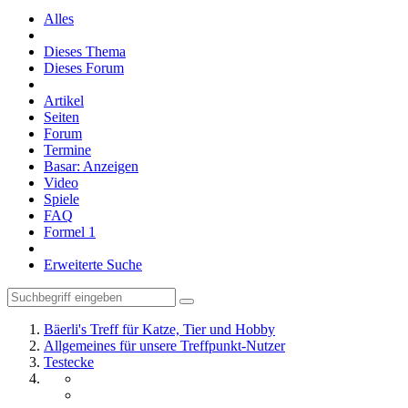
Alles
Dieses Thema
Dieses Forum
Artikel
Seiten
Forum
Termine
Basar: Anzeigen
Video
Spiele
FAQ
Formel 1
Erweiterte Suche
Bäerli's Treff für Katze, Tier und Hobby
Allgemeines für unsere Treffpunkt-Nutzer
Testecke