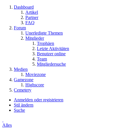
Dashboard
Artikel
Partner
FAQ
Forum
Unerledigte Themen
Mitglieder
Trophäen
Letzte Aktivitäten
Benutzer online
Team
Mitgliedersuche
Medien
Moviezone
Gamezone
Highscore
Cemetery
Anmelden oder registrieren
Stil ändern
Suche
Alles