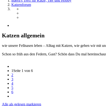
Bäerli's Treff für Katze, Tier und Hobby
Katzenforum
Katzen allgemein
wie unsere Fellnasen leben – Alltag mit Katzen, wie gehen wir mit u
Schon so früh aus den Federn, Gast? Schön dass Du mal hereinschau
1
Seite 1 von 6
2
3
4
5
6
Alle als gelesen markieren