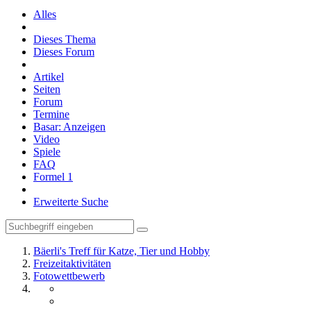
Alles
Dieses Thema
Dieses Forum
Artikel
Seiten
Forum
Termine
Basar: Anzeigen
Video
Spiele
FAQ
Formel 1
Erweiterte Suche
Bäerli's Treff für Katze, Tier und Hobby
Freizeitaktivitäten
Fotowettbewerb