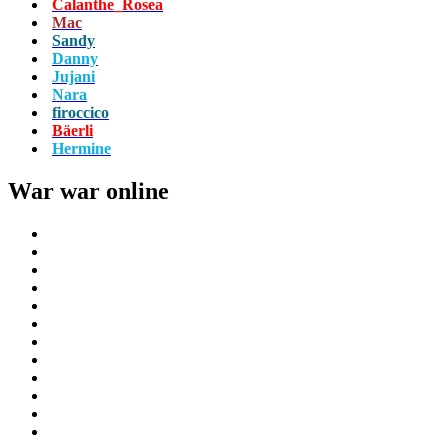
Calanthe_Rosea
Mac
Sandy
Danny
Jujani
Nara
firoccico
Bäerli
Hermine
War war online