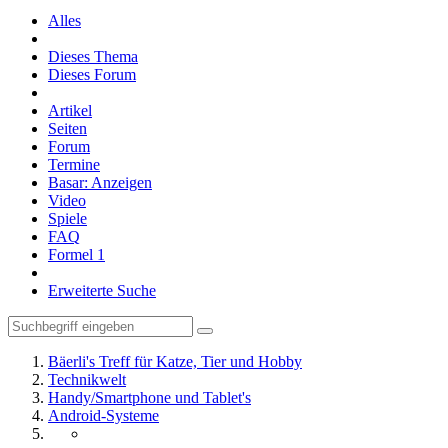
Alles
Dieses Thema
Dieses Forum
Artikel
Seiten
Forum
Termine
Basar: Anzeigen
Video
Spiele
FAQ
Formel 1
Erweiterte Suche
Bäerli's Treff für Katze, Tier und Hobby
Technikwelt
Handy/Smartphone und Tablet's
Android-Systeme