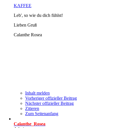
KAFFEE
Leb', so wie du dich fühlst!
Lieben Gruß
Calanthe Rosea
Inhalt melden
Vorheriger offizieller Beitrag
Nächster offizieller Beitrag
Zitieren
Zum Seitenanfang
Calanthe_Rosea