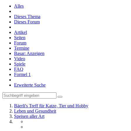
Alles
Dieses Thema
Dieses Forum
Artikel
Seiten
Forum
Termine
Basar: Anzeigen
Video
Spiele
FAQ
Formel 1
Erweiterte Suche
Bäerli's Treff für Katze, Tier und Hobby
Leben und Gesundheit
Speisen aller Art