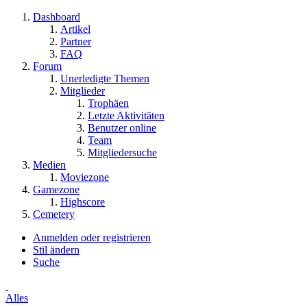
Dashboard
Artikel
Partner
FAQ
Forum
Unerledigte Themen
Mitglieder
Trophäen
Letzte Aktivitäten
Benutzer online
Team
Mitgliedersuche
Medien
Moviezone
Gamezone
Highscore
Cemetery
Anmelden oder registrieren
Stil ändern
Suche
Alles