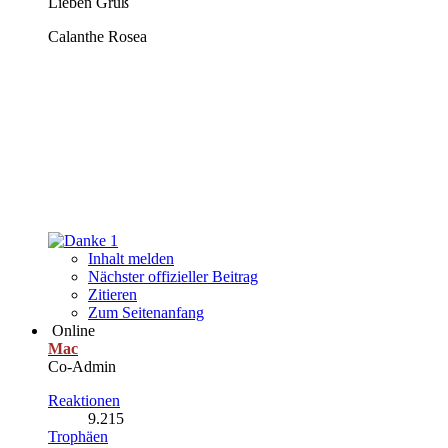
Lieben Gruß
Calanthe Rosea
1
Inhalt melden
Nächster offizieller Beitrag
Zitieren
Zum Seitenanfang
Online
Mac
Co-Admin
Reaktionen
9.215
Trophäen