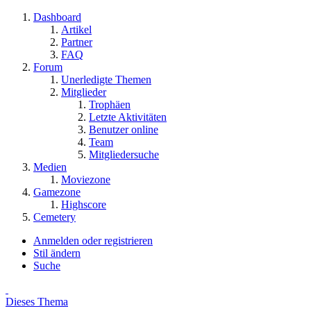
Dashboard
Artikel
Partner
FAQ
Forum
Unerledigte Themen
Mitglieder
Trophäen
Letzte Aktivitäten
Benutzer online
Team
Mitgliedersuche
Medien
Moviezone
Gamezone
Highscore
Cemetery
Anmelden oder registrieren
Stil ändern
Suche
Dieses Thema