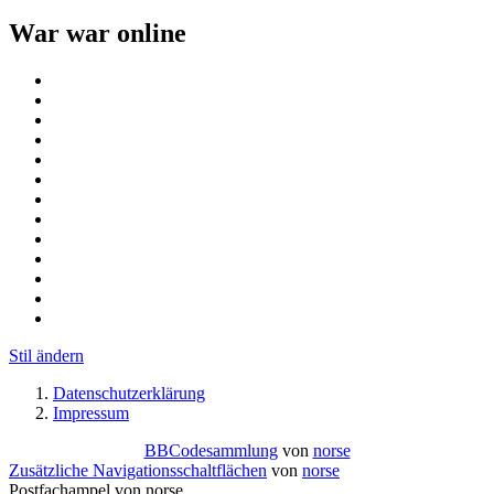
War war online
Stil ändern
Datenschutzerklärung
Impressum
BBCodesammlung
von
norse
Zusätzliche Navigationsschaltflächen
von
norse
Postfachampel von norse