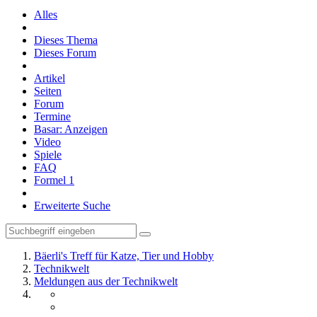
Alles
Dieses Thema
Dieses Forum
Artikel
Seiten
Forum
Termine
Basar: Anzeigen
Video
Spiele
FAQ
Formel 1
Erweiterte Suche
Bäerli's Treff für Katze, Tier und Hobby
Technikwelt
Meldungen aus der Technikwelt