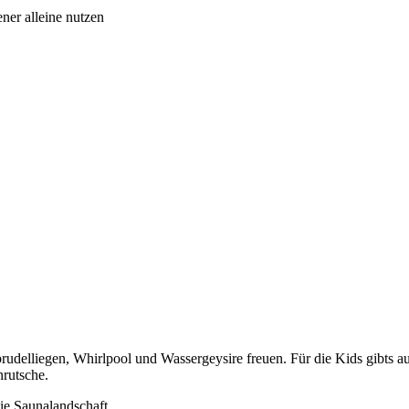
ner alleine nutzen
delliegen, Whirlpool und Wassergeysire freuen. Für die Kids gibts a
nrutsche.
die Saunalandschaft.