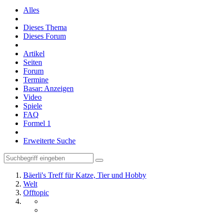
Alles
Dieses Thema
Dieses Forum
Artikel
Seiten
Forum
Termine
Basar: Anzeigen
Video
Spiele
FAQ
Formel 1
Erweiterte Suche
Bäerli's Treff für Katze, Tier und Hobby
Welt
Offtopic