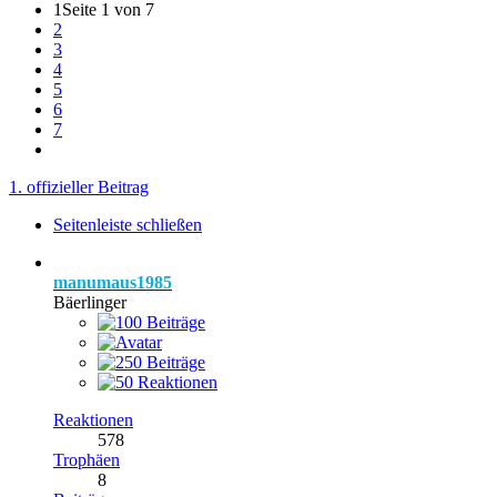
1
Seite 1 von 7
2
3
4
5
6
7
1. offizieller Beitrag
Seitenleiste schließen
manumaus1985
Bäerlinger
Reaktionen
578
Trophäen
8