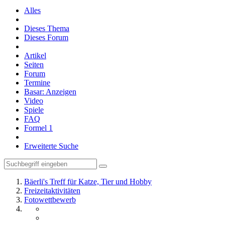
Alles
Dieses Thema
Dieses Forum
Artikel
Seiten
Forum
Termine
Basar: Anzeigen
Video
Spiele
FAQ
Formel 1
Erweiterte Suche
Bäerli's Treff für Katze, Tier und Hobby
Freizeitaktivitäten
Fotowettbewerb