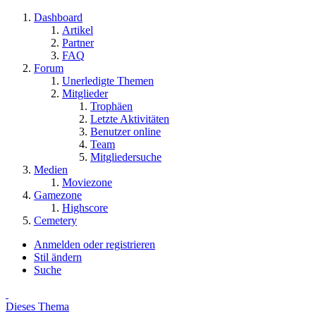
Dashboard
Artikel
Partner
FAQ
Forum
Unerledigte Themen
Mitglieder
Trophäen
Letzte Aktivitäten
Benutzer online
Team
Mitgliedersuche
Medien
Moviezone
Gamezone
Highscore
Cemetery
Anmelden oder registrieren
Stil ändern
Suche
Dieses Thema